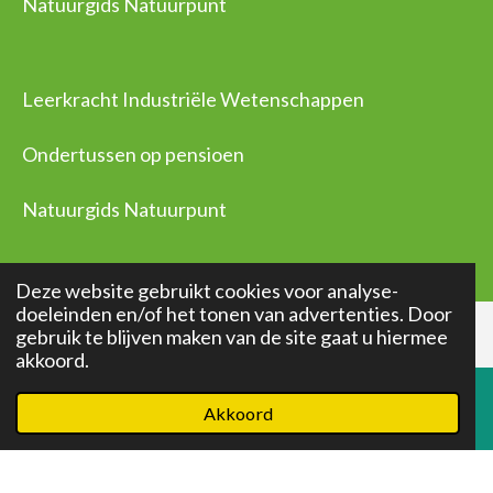
Natuurgids Natuurpunt
Leerkracht Industriële Wetenschappen
Ondertussen op pensioen
Natuurgids Natuurpunt
Deze website gebruikt cookies voor analyse-
doeleinden en/of het tonen van advertenties. Door
gebruik te blijven maken van de site gaat u hiermee
akkoord.
© 2020 - 2026 Leven in 2 werelden
Powered by
JouwWeb
Akkoord
E-mailadres
Telefoonnummer
Kaart